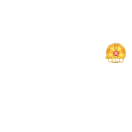
巴萨球员身价波动分析亚马尔稳定拉菲尼亚降幅显著
2026-07-11
39 次浏览