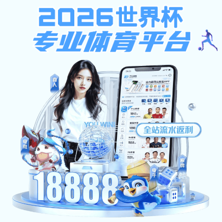
注册入口
首页
体育资讯
全部
最新
热门
推荐